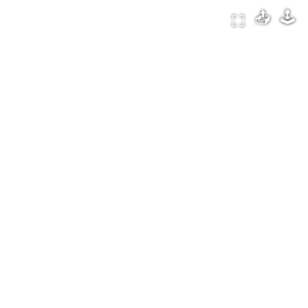
📤
🕹️️
⛶